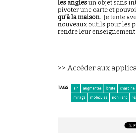
les angles
un objet sans i
pivoter une carte et pouvoi
qu’à la maison
. Je tente a
nouveaux outils pour les p
rendre leur enseignement p
>> Accéder aux applic
TAGS
air
augmentée
brute
chardine
mirage
molécules
non liant
ré