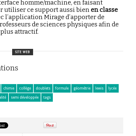
nterface homme/machine, en faisant
r utiliser ce support aussi bien
en classe
vec l’application Mirage d’apporter de
rofesseurs de sciences physiques afin de
lus attractif.
SITE WEB
ations
chimie
collège
doublets
formule
géométrie
lewis
lycée
alité
semi développée
tags