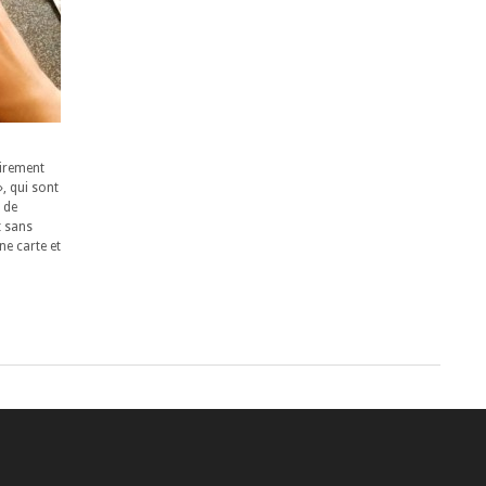
irement
, qui sont
 de
t sans
e carte et