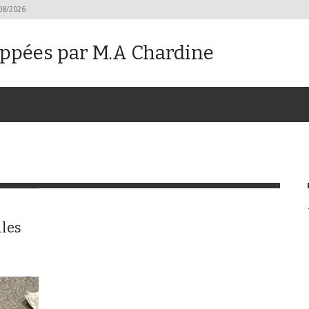
08/2026
oppées par M.A Chardine
iles