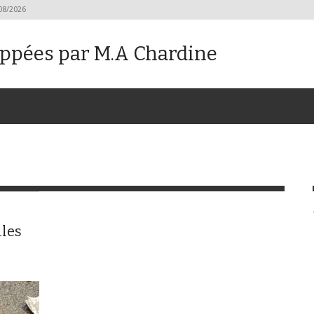
08/2026
oppées par M.A Chardine
iles