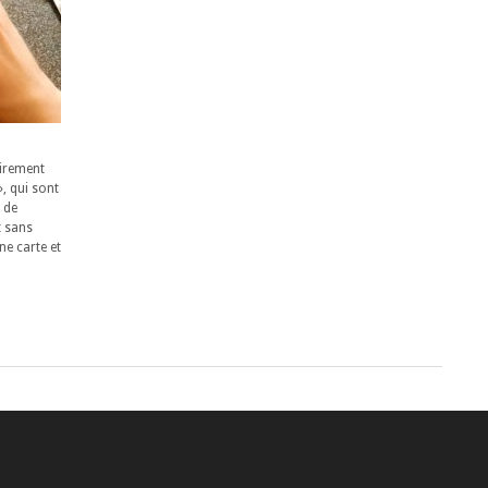
irement
, qui sont
 de
t sans
e carte et