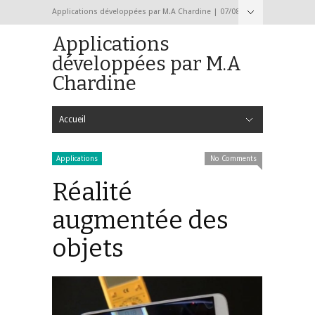
Applications développées par M.A Chardine | 07/08/2026
Applications
développées par M.A
Chardine
Accueil
Hide Navigation
Accueil
Formulaire de contact
Applications
No Comments
Réalité
augmentée des
objets