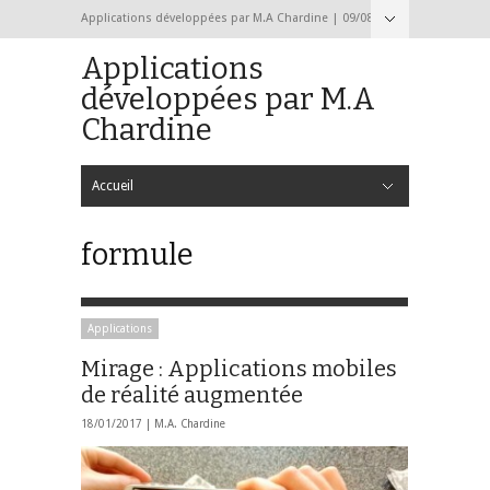
Applications développées par M.A Chardine | 09/08/2026
Applications
développées par M.A
Chardine
Accueil
Hide Navigation
Accueil
Formulaire de contact
formule
Applications
Mirage : Applications mobiles
de réalité augmentée
18/01/2017 |
M.A. Chardine