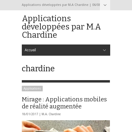
Applications développées par M.A Chardine | 06/08/2026
Applications
développées par M.A
Chardine
Accueil
Hide Navigation
Accueil
Formulaire de contact
chardine
Applications
Mirage : Applications mobiles
de réalité augmentée
18/01/2017 |
M.A. Chardine